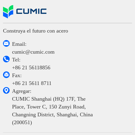
Construya el futuro con acero

Email:
cumic@cumic.com

Tel:
+86 21 56118856

Fax:
+86 21 5611 8711

Agregar:
CUMIC Shanghai (HQ) 17F, The
Place, Tower C, 150 Zunyi Road,
Changning District, Shanghai, China
(200051)