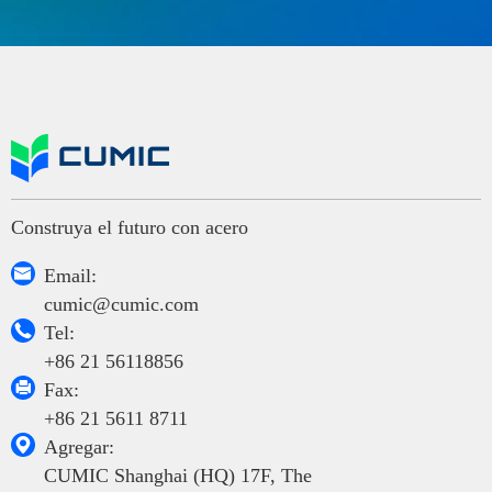
Construya el futuro con acero

Email:
cumic@cumic.com

Tel:
+86 21 56118856

Fax:
+86 21 5611 8711

Agregar:
CUMIC Shanghai (HQ) 17F, The