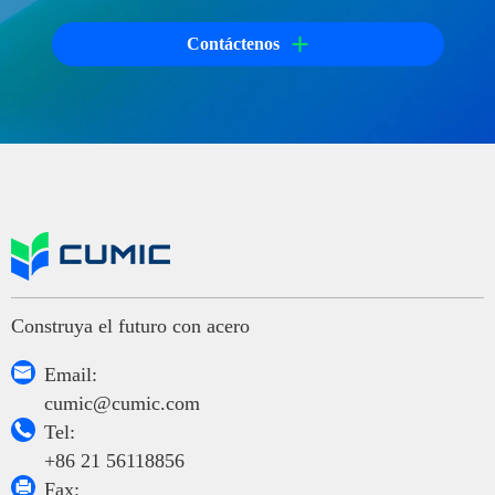
+
Contáctenos
Construya el futuro con acero

Email:
cumic@cumic.com

Tel:
+86 21 56118856

Fax: