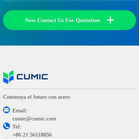
+
Now Contact Us For Quotation
Construya el futuro con acero

Email:
cumic@cumic.com

Tel:
+86 21 56118856