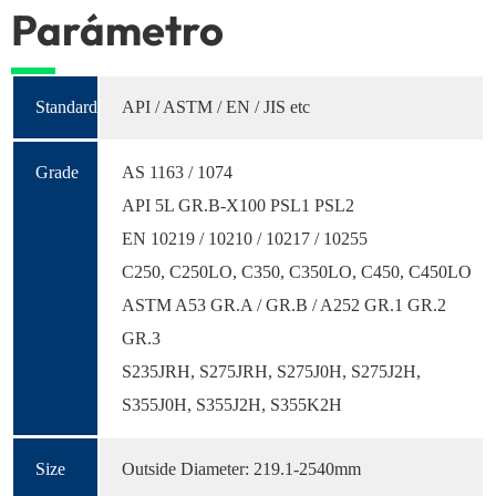
Parámetro
Standard
API / ASTM / EN / JIS etc
Grade
AS 1163 / 1074
API 5L GR.B-X100 PSL1 PSL2
EN 10219 / 10210 / 10217 / 10255
C250, C250LO, C350, C350LO, C450, C450LO
ASTM A53 GR.A / GR.B / A252 GR.1 GR.2
GR.3
S235JRH, S275JRH, S275J0H, S275J2H,
S355J0H, S355J2H, S355K2H
Size
Outside Diameter: 219.1-2540mm