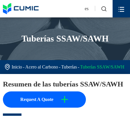


es
Tuberías SSAW/SAWH

Inicio
Acero al Carbono
Tuberías
Tuberías SSAW/SAWH
Resumen de las tuberías SSAW/SAWH
+
Request A Quote