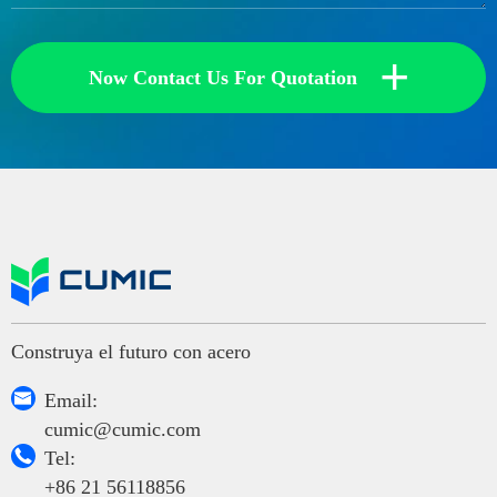
+
Now Contact Us For Quotation
Construya el futuro con acero

Email:
cumic@cumic.com

Tel:
+86 21 56118856