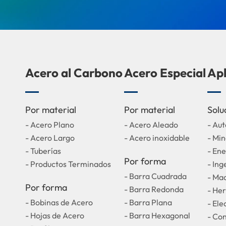
Acero al Carbono
Acero Especial
Apl
Por material
Por material
Solu
- Acero Plano
- Acero Aleado
- Au
- Acero Largo
- Acero inoxidable
- Min
- Tuberías
- Ene
Por forma
- Productos Terminados
- Ing
- Barra Cuadrada
- Maq
Por forma
- Barra Redonda
- He
- Bobinas de Acero
- Barra Plana
- El
- Hojas de Acero
- Barra Hexagonal
- Co