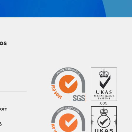
os
com
6