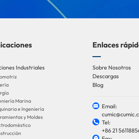
icaciones
Enlaces rápid
ciones Industriales
Sobre Nosotros
Descargas
tomotriz
Blog
ería
rgía
eniería Marina
Email:

uinaria e Ingeniería
cumic@cumic.
rramientas y Moldes
Tel:

ectrodoméstico
+86 21 5611885
nstrucción
Fax:
