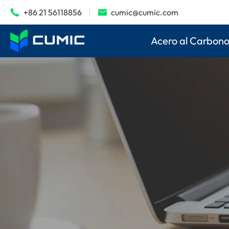
+86 21 56118856
cumic@cumic.com


Acero al Carbon