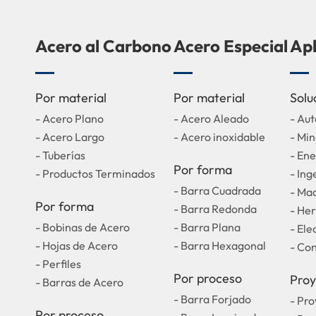
Acero al Carbono
Acero Especial
Apl
Por material
Por material
Solu
- Acero Plano
- Acero Aleado
- Au
- Acero Largo
- Acero inoxidable
- Min
- Tuberías
- Ene
Por forma
- Productos Terminados
- Ing
- Barra Cuadrada
- Maq
Por forma
- Barra Redonda
- He
- Bobinas de Acero
- Barra Plana
- El
- Hojas de Acero
- Barra Hexagonal
- Co
- Perfiles
Por proceso
Proy
- Barras de Acero
- Barra Forjado
- Pro
Por proceso