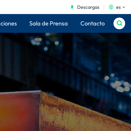
Descargas
es


aciones
Sala de Prensa
Contacto
