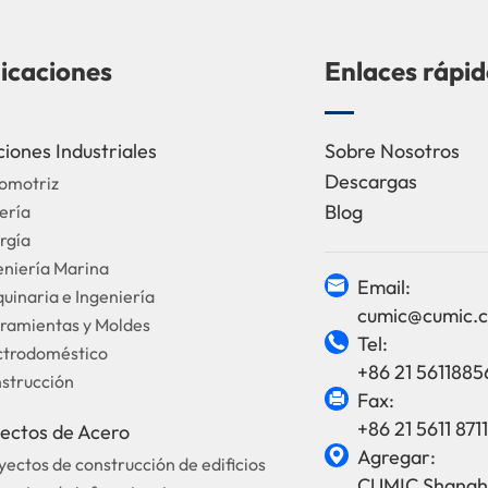
icaciones
Enlaces rápid
ciones Industriales
Sobre Nosotros
Descargas
tomotriz
Blog
ería
rgía
eniería Marina
Email:

uinaria e Ingeniería
cumic@cumic.
rramientas y Moldes
Tel:

ectrodoméstico
+86 21 5611885
nstrucción
Fax:

+86 21 5611 8711
ectos de Acero
Agregar:

yectos de construcción de edificios
CUMIC Shangha