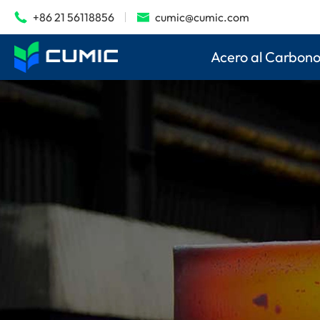
+86 21 56118856
cumic@cumic.com


Acero al Carbon