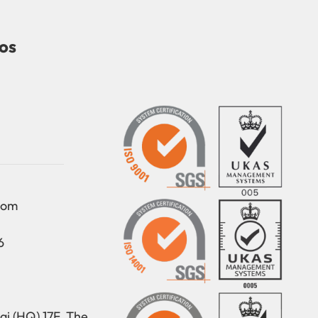
os
com
6
i (HQ) 17F, The