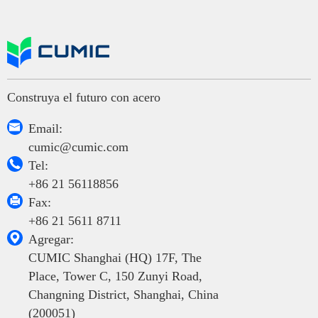
Construya el futuro con acero

Email:
cumic@cumic.com

Tel:
+86 21 56118856

Fax:
+86 21 5611 8711

Agregar:
CUMIC Shanghai (HQ) 17F, The
Place, Tower C, 150 Zunyi Road,
Changning District, Shanghai, China
(200051)