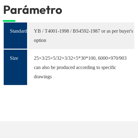
Parámetro
Standard
YB / T4001-1998 / BS4592-1987 or as per buyer's
option
Size
25×3/25×5/32×3/32×5*30*100, 6000×970/903
can also be produced according to specific
drawings