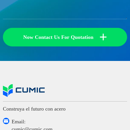
+
Now Contact Us For Quotation
Construya el futuro con acero

Email:
cumic@cumic.com