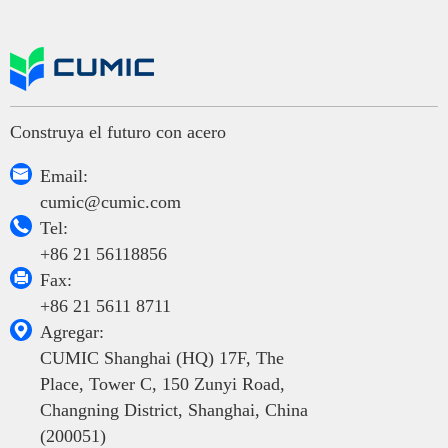
Construya el futuro con acero

Email:
cumic@cumic.com

Tel:
+86 21 56118856

Fax:
+86 21 5611 8711

Agregar:
CUMIC Shanghai (HQ) 17F, The
Place, Tower C, 150 Zunyi Road,
Changning District, Shanghai, China
(200051)