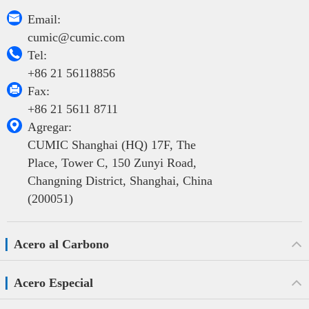

Email:
cumic@cumic.com

Tel:
+86 21 56118856

Fax:
+86 21 5611 8711

Agregar:
CUMIC Shanghai (HQ) 17F, The
Place, Tower C, 150 Zunyi Road,
Changning District, Shanghai, China
(200051)
Acero al Carbono
Acero Especial