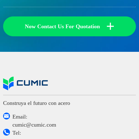
+
Now Contact Us For Quotation
Construya el futuro con acero

Email:
cumic@cumic.com

Tel: