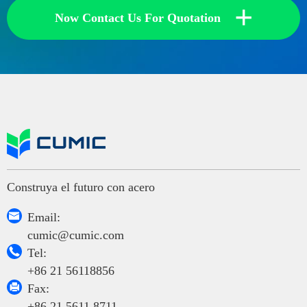
+
Now Contact Us For Quotation
Construya el futuro con acero

Email:
cumic@cumic.com

Tel:
+86 21 56118856

Fax:
+86 21 5611 8711