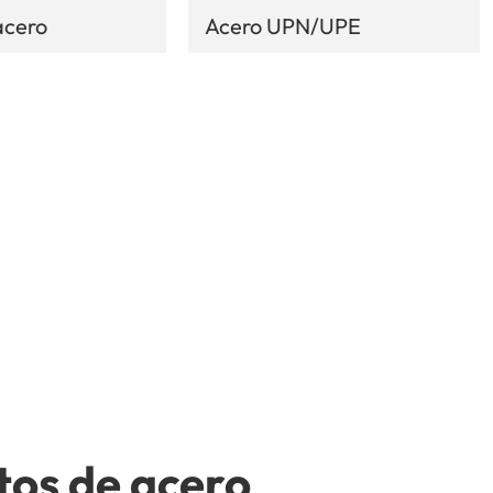
acero
Acero UPN/UPE
tos de acero