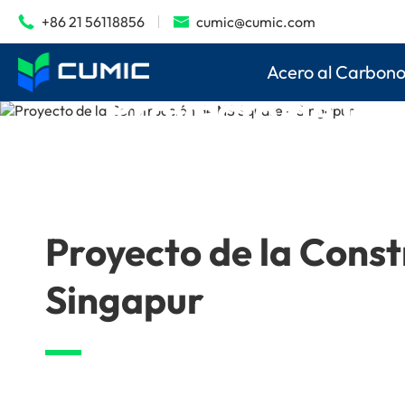
+86 21 56118856
cumic@cumic.com


Acero al Carbon
Proyecto de la 

Inicio
Aplicaciones
Proyectos de Acero
Proyecto
Proyecto de la Const
Singapur