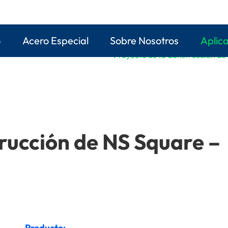
o
Acero Especial
Sobre Nosotros
Aplic
Construcción de NS S
s de construcción de edificios
Proyecto de la Construcción de
rucción de NS Square –
Producto: