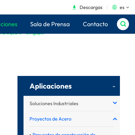
Descargas
es


aciones
Sala de Prensa
Contacto

quare – Singapur
 NS Square – Singapur
Aplicaciones
-
Soluciones Industriales
Proyectos de Acero
Proyectos de construcción de