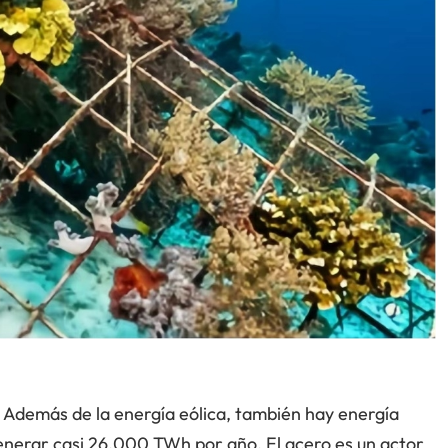
? Además de la energía eólica, también hay energía
generar casi 26.000 TWh por año. El acero es un actor