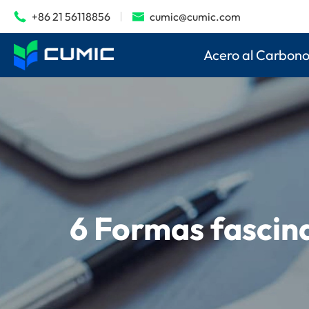
+86 21 56118856
cumic@cumic.com


Acero al Carbon
6 Formas fascina