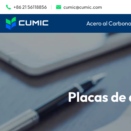
+86 21 56118856
cumic@cumic.com


Acero al Carbon
Placas de 